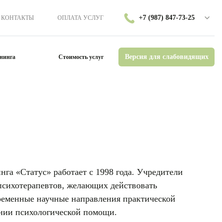
+7 (987) 847-73-25
КОНТАКТЫ
ОПЛАТА УСЛУГ
Версия для слабовидящих
нинга
Стоимость услуг
нга «Статус» работает с 1998 года. Учредители
психотерапевтов, желающих действовать
временные научные направления практической
ании психологической помощи.