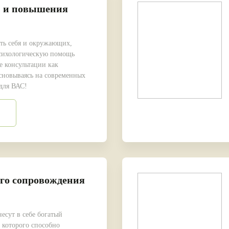
и и повышения
ать себя и окружающих,
сихологическую помощь
 консультации как
основываясь на современных
 для ВАС!
го сопровождения
есут в себе богатый
 которого способно