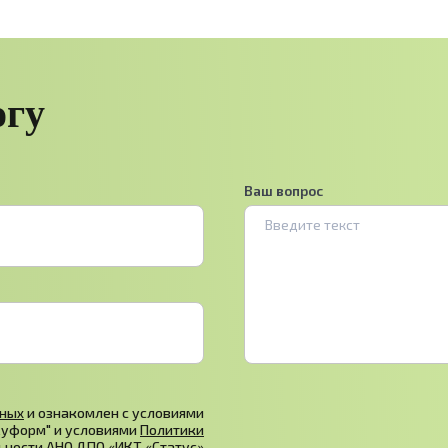
огу
Ваш вопрос
нных
и ознакомлен с условиями
Куформ" и условиями
Политики
ьности
АНО ДПО «ИКТ «Статус»