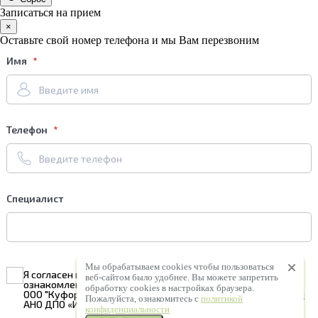
Записаться на прием
×
Оставьте свой номер телефона и мы Вам перезвоним
Имя
Телефон
Специалист
Мы обрабатываем cookies чтобы пользоваться
Я согласен на
обработку персональных данных
и
веб-сайтом было удобнее. Вы можете запретить
ознакомлен с условиями
Политики конфиденциальности
обработку сookies в настройках браузера.
ООО "Куформ" и условиями
Политики конфиденциальности
Пожалуйста, ознакомитесь с
политикой
АНО ДПО «ИКТ «Статус»
конфиденциальности