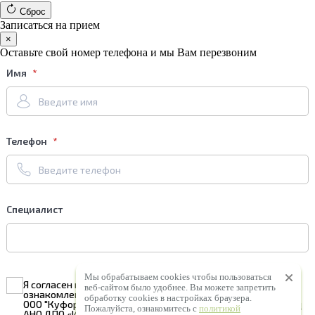
Сброс
Записаться на прием
×
Оставьте свой номер телефона и мы Вам перезвоним
Имя
Телефон
Специалист
Мы обрабатываем cookies чтобы пользоваться
Я согласен на
обработку персональных данных
и
веб-сайтом было удобнее. Вы можете запретить
ознакомлен с условиями
Политики конфиденциальности
обработку сookies в настройках браузера.
ООО "Куформ" и условиями
Политики конфиденциальности
Пожалуйста, ознакомитесь с
политикой
АНО ДПО «ИКТ «Статус»