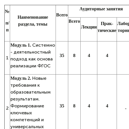
Аудиторные занятия
№
Всего
Наименование
Всего
п/
Прак-
Лабо
раздела, темы
Лекции
п
тические
торн
Системно
Модуль 1.
- деятельностный
35
8
4
4
1
подход как основа
реализации ФГОС
Новые
Модуль 2.
требования к
образовательным
результатам.
Формирование
35
8
4
4
2
-
ключевых
компетенций и
универсальных