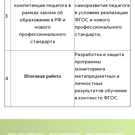
компетенции педагога в
саморазвития педагога
рамках закона об
в условиях реализации
3
образовании в РФ и
ФГОС и нового
нового
профессионального
профессионального
стандарта,
стандарта
Разработка и защита
программы
мониторинга
метапредметных и
Итоговая работа
4
личностных
результатов обучения
в контексте ФГОС.
МИН.ОБР. ОРЕН.ОБЛ.
РОСОБРНАДЗОР
МИН. ПРОСВЕЩЕНИЯ