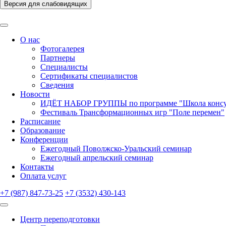
Версия для слабовидящих
О нас
Фотогалерея
Партнеры
Специалисты
Сертификаты специалистов
Сведения
Новости
ИДЁТ НАБОР ГРУППЫ по программе "Школа консуль
Фестиваль Трансформационных игр "Поле перемен"
Расписание
Образование
Конференции
Ежегодный Поволжско-Уральский семинар
Ежегодный апрельский семинар
Контакты
Оплата услуг
+7 (987) 847-73-25
+7 (3532) 430-143
Центр переподготовки