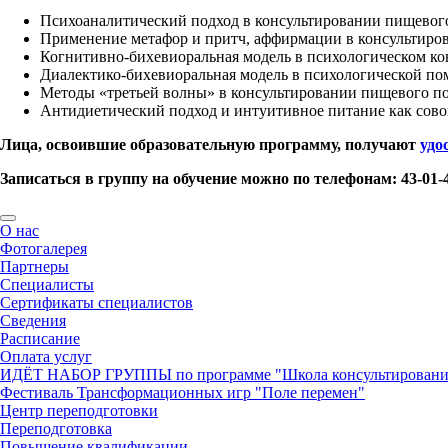
Психоаналитический подход в консультировании пищевого
Применение метафор и притч, аффирмации в консультиро
Когнитивно-бихевиоральная модель в психологическом к
Диалектико-бихевиоральная модель в психологической п
Методы «третьей волны» в консультировании пищевого по
Антидиетический подход и интуитивное питание как сово
Лица, освоившие образовательную программу, получают
удо
Записаться в группу на обучение можно по телефонам: 43-01-4
О нас
Фотогалерея
Партнеры
Специалисты
Сертификаты специалистов
Сведения
Расписание
Оплата услуг
ИДЁТ НАБОР ГРУППЫ по программе "Школа консультирования"
Фестиваль Трансформационных игр "Поле перемен"
Центр переподготовки
Переподготовка
Повышение квалификации