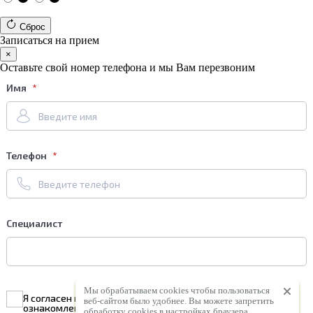
Сброс
Записаться на прием
×
Оставьте свой номер телефона и мы Вам перезвоним
Имя
Телефон
Специалист
Мы обрабатываем cookies чтобы пользоваться
Я согласен на
обработку персональных данных
и
веб-сайтом было удобнее. Вы можете запретить
ознакомлен с условиями
Политики конфиденциальности
обработку сookies в настройках браузера.