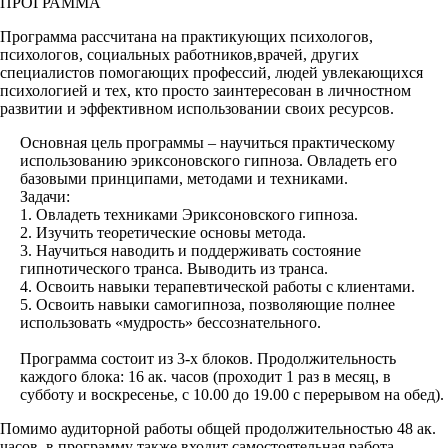
ПРОГРАММА
Программа рассчитана на практикующих психологов,
психологов, социальных работников,врачей, других
специалистов помогающих профессий, людей увлекающихся
психологией и тех, кто просто заинтересован в личностном
развитии и эффективном использовании своих ресурсов.
Основная цель программы – научиться практическому
использованию эриксоновского гипноза. Овладеть его
базовыми принципами, методами и техниками.
Задачи:
1. Овладеть техниками Эриксоновского гипноза.
2. Изучить теоретические основы метода.
3. Научиться наводить и поддерживать состояние
гипнотического транса. Выводить из транса.
4. Освоить навыки терапевтической работы с клиентами.
5. Освоить навыки самогипноза, позволяющие полнее
использовать «мудрость» бессознательного.
Программа состоит из 3-х блоков. Продолжительность
каждого блока: 16 ак. часов (проходит 1 раз в месяц, в
субботу и воскресенье, с 10.00 до 19.00 с перерывом на обед).
Помимо аудиторной работы общей продолжительностью 48 ак.
часов, в программу также входит самостоятельная работа