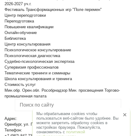
2026-2027 уч.г.
Фестиваль Трансформационных игр "Поле перемен"
Центр переподготовки
Переподготовка
Повышение квалификации
Онлайн-обучение
Библиотека
Центр консультирования
Психологическое консультирование
Психологическая диагностика
Судебно-психологическая экспертиза
Супервизия профессионалов
Тематические тренинги и семинары
Школа консультирования и тренинга
Стоимость услуг
Мин.обр. Орен.обл.
Рособрнадзор
Мин. просвещения
Торгово-
промышленная палата
Мы обрабатываем cookies чтобы
пользоваться веб-сайтом было удобнее. Вы
Адрес:
можете запретить обработку сookies в
Оренбург, ул. Пролетарская, 86
настройках браузера. Пожалуйста,
Телефон:
ознакомитесь с
политикой
+7 (987) 847-73-25
+7 (3532) 430-143