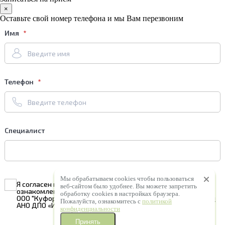
×
Оставьте свой номер телефона и мы Вам перезвоним
Имя
Телефон
Специалист
Мы обрабатываем cookies чтобы пользоваться
Я согласен на
обработку персональных данных
и
веб-сайтом было удобнее. Вы можете запретить
ознакомлен с условиями
Политики конфиденциальности
обработку сookies в настройках браузера.
ООО "Куформ" и условиями
Политики конфиденциальности
Пожалуйста, ознакомитесь с
политикой
АНО ДПО «ИКТ «Статус»
конфиденциальности
Принять